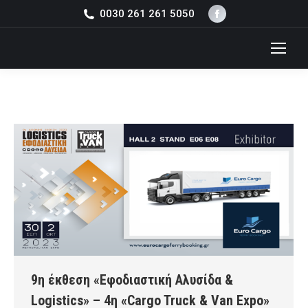
Facebook
0030 261 261 5050
page
opens
in
new
window
9η έκθεση «Εφοδιαστική Αλυσίδα &
Logistics» – 4η «Cargo Truck & Van Expo»