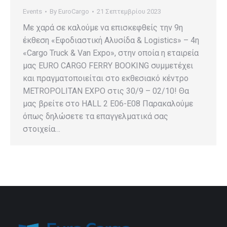
Events
By
EuroCargo
21 Σεπτεμβρίου 2023
Με χαρά σε καλούμε να επισκεφθείς την 9η
έκθεση «Εφοδιαστική Αλυσίδα & Logistics» – 4η
«Cargo Truck & Van Expo», στην οποία η εταιρεία
μας EURO CARGO FERRY BOOKING συμμετέχει
και πραγματοποιείται στο εκθεσιακό κέντρο
METROPOLITAN EXPO στις 30/9 – 02/10! Θα
μας βρείτε στο HALL 2 E06-E08 Παρακαλούμε
όπως δηλώσετε τα επαγγελματικά σας
στοιχεία…